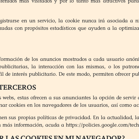
tenidos más visitados y por lo tanto más atractivos para 
gistrarse en un servicio, la cookie nunca irá asociada a 
lizadas con propósitos estadísticos que ayuden a la optimiz
información de los anuncios mostrados a cada usuario anóni
 publicitarias, la interacción con las mismas, o los patr
de interés publicitario. De este modo, permiten ofrecer publ
 TERCEROS
webs, estas ofrecen a sus anunciantes la opción de servir a
ar cookies en los navegadores de los usuarios, así como acc
en sus propias políticas de privacidad. En la actualidad, l
ra más información, acuda a https://policies.google.com/tec
R LAS COOKIES EN MI NAVEGADOR?