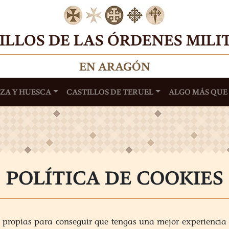
ILLOS DE LAS ÓRDENES MILI
EN ARAGÓN
ZA Y HUESCA
CASTILLOS DE TERUEL
ALGO MÁS QUE
 DEL TEMPLE
ITINERARIO
PRINCIPAL
DEN DEL
OSPITAL
ITINERARIOS
TEMÁTICOS
N DEL SANTO
POLÍTICA DE COOKIES
EPULCRO
s y propias para conseguir que tengas una mejor experienci