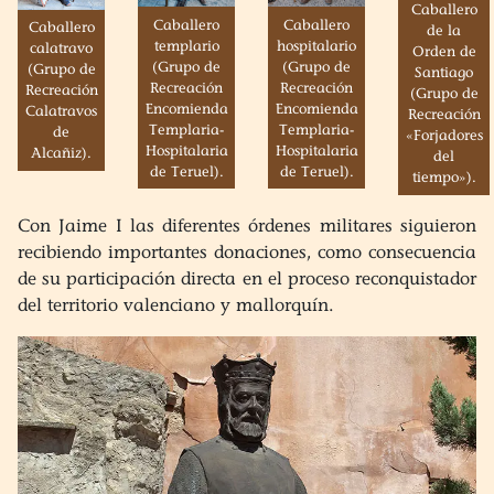
Caballero
Caballero
Caballero
Caballero
de la
templario
hospitalario
calatravo
Orden de
(Grupo de
(Grupo de
(Grupo de
Santiago
Recreación
Recreación
Recreación
(Grupo de
Encomienda
Encomienda
Calatravos
Recreación
Templaria-
Templaria-
de
«Forjadores
Hospitalaria
Hospitalaria
Alcañiz).
del
de Teruel).
de Teruel).
tiempo»).
Con Jaime I las diferentes órdenes militares siguieron
recibiendo importantes donaciones, como consecuencia
de su participación directa en el proceso reconquistador
del territorio valenciano y mallorquín.